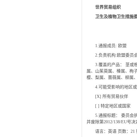
世界贸易组织
卫生及植物卫生措施
1.通报成员: 欧盟
2.负责机构:欧盟委
3.覆盖的产品： 茎
属、山茱萸属、榛属、栒
樱、梨属、蔷薇属、柳属
4.可能受影响的地区
[X] 所有贸易伙伴
[ ] 特定地区或国家
5.通报标题： 委员会
并废除第2012/138/EU号
语言：英语 页数：21