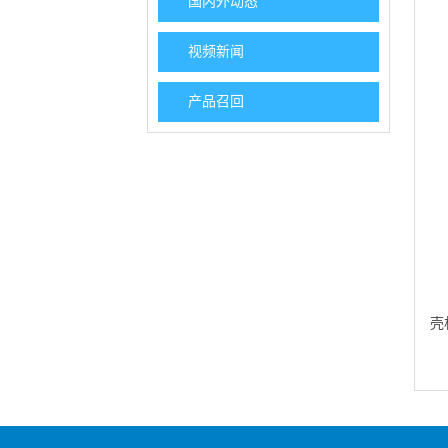
国内外动态
视频新闻
产品召回
壳