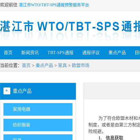
欢迎前往
湛江市WTO/TBT-SPS通报预警服务平台
首页
新闻资讯
TBT-SPS通报
通报评议
重点产品
目
当前位置：
首页
>
重点产品
>
家具
>
欧盟市场
+
重点产品
家用电器
为了符合欧盟木材和
纺织服装
制度，或者是由第三方制
险规避。
1.
信息获取