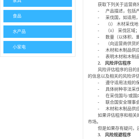
家具
获取下列关于运营商
-
产品描述，包括
食品
-
采伐国，如适用
-
（
i
）
木材采伐地
-
（
ii
）
采伐区域
水产品
-
数量（以体积、
-
（向运营商供货
小家电
-
木材和木制品供
-
表明木材和木制
2.
风险评估程序
风险评估程序的目的
的信息以及相关的风险评
-
遵守适用法规的
-
具体树种非法采
-
在采伐国与
/
或国
-
联合国安全理事
-
木材和木制品供
如果评估程序和相关
市场。
但是如果存有疑问，还
3.
风险规避程序