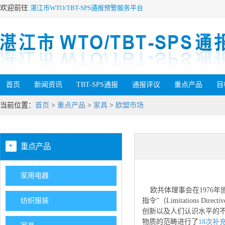
欢迎前往
湛江市WTO/TBT-SPS通报预警服务平台
首页
新闻资讯
TBT-SPS通报
通报评议
重点产品
目
当前位置：
首页
>
重点产品
>
家具
>
欧盟市场
+
重点产品
家用电器
欧共体理事会在1976年颁
纺织服装
指令”（Limitation
创新以及人们认识水平的不
物质的范畴进行了
18次补