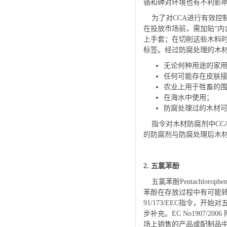
铬和砷对环境也有不利影
为了对CCA进行有效控制，
在投放市场前，需加贴“内
上手套；在切削这些木料
标签。经过防腐处理的木
无论何种用途的家
任何可能存在皮肤
农业上用于牲畜的
在海水中使用；
防腐处理过的木材
指令对木材防腐剂中CCA的
的防腐剂与防腐处理后木
2. 五氯苯酚
五氯苯酚Pentachlor
苯酚在存放过程中有可能转
91/173/EEC指令，开
步补充。EC No1907/2006
场上销售的产品或配制品中