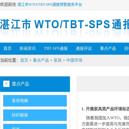
欢迎前往
湛江市WTO/TBT-SPS通报预警服务平台
首页
新闻资讯
TBT-SPS通报
通报评议
重点产品
目
当前位置：
首页
>
重点产品
>
家具
>
中国市场
+
重点产品
家用电器
1. 开展家具类产品环境标
纺织服装
随着我国加入WTO，我
方面需进一步提高与完善外