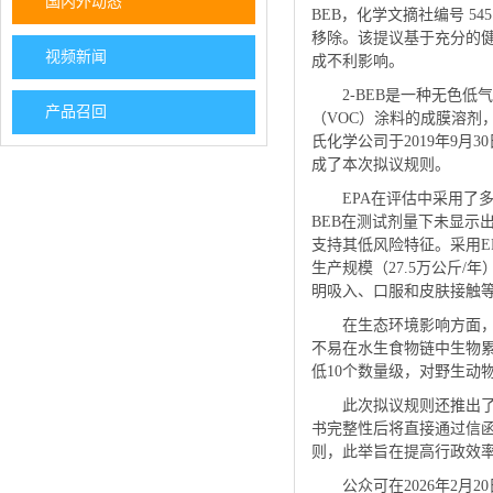
国内外动态
BEB，化学文摘社编号 5
移除。该提议基于充分的
视频新闻
成不利影响。
2-BEB是一种无色
产品召回
（VOC）涂料的成膜溶剂
氏化学公司于2019年9月
成了本次拟议规则。
EPA在评估中采用了
BEB在测试剂量下未显示
支持其低风险特征。采用E
生产规模（27.5万公斤/
明吸入、口服和皮肤接触
在生态环境影响方面，E
不易在水生食物链中生物累
低10个数量级，对野生动
此次拟议规则还推出了
书完整性后将直接通过信
则，此举旨在提高行政效
公众可在2026年2